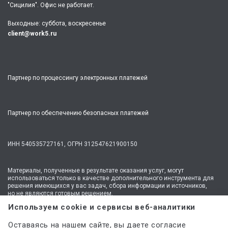
"Сицилия". Офис не работает.
Биология
Биомеханика
Выходные: суббота, воскресенье
client@work5.ru
Биотехнология
Биохимия
биржевое дело
Партнер по процессингу электронных платежей
Богословие
Ботаника
Партнер по обеспечению безопасных платежей
Бренд-менеджмент
Брендинг
ИНН 540535727161,
ОГРН 312547621900150
Бурение нефтяных и газовых скважин
Бухгалтерская финансовая отчетность
Материалы, полученные в результате оказания услуг, могут
Бухгалтерский управленческий учет
использоваться только в качестве дополнительного инструмента для
решения имеющихся у вас задач, сбора информации и источников,
Бухгалтерский учет
но не являются готовым решением.
* №1 на рынке консультационных услуг для студентов по количеству
Используем cookie и сервисы веб-аналитики
Бухгалтерский учет и аудит
стационарных офисов-филиалов в 14 городах России (от Иркутска до
Москвы,
полный перечень филиалов
). Зона обслуживания онлайн —
Бухгалтерский учет, анализ и аудит
Оставаясь на нашем сайте, вы даете согласие
вся Россия.