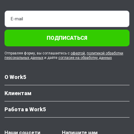
Архитектура зданий
Архитектура информационных систем
Архитектура предприятия
Архитектура ЭВМ и систем
ПОДПИСАТЬСЯ
ассемблер (assembler)
Астрономия
Отправляя форму, вы соглашаетесь с
офертой
,
политикой обработки
Аудит
персональных данных
и даёте
согласие на обработку данных
АХД, экпред, финансы предприятий
Б
базы данных
О Work5
Базы данных Access
Клиентам
Банковская деятельность
банковские операции
Работа в Work5
Банковский кредит
банковский маркетинг
Банковское дело
Наши соцсети
Напишите нам