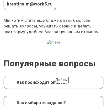
Административное право
krestina.m@work5.ru
Актуальные вопросы по борьбе с
коррупцией
Мы хотим стать ещё ближе к вам: быстрее
Акушерство
решать вопросы, улучшать сервис и делать
Акционерное право
платформу удобнее благодаря вашим отзывам.
Анализ и диагностика финансово
хозяйственной деятельности
Анализ рентабельности предприятия
Анализ себестоимости продукции
Популярные вопросы
анализ текста
Анализ финансово-хозяйственной
деятельности
Добрый день! Хочу задать во
Как происходит оплата?
анализ финансовой отчетности
Анализ хозяйственной деятельности
аналитическая химия
Как выбирать задание?