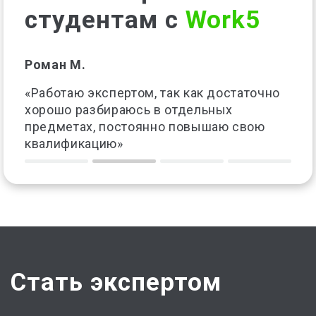
студентам с
Work5
Роман М.
Нат
«Работаю экспертом, так как достаточно
«Ра
ких
хорошо разбираюсь в отдельных
пре
предметах, постоянно повышаю свою
неп
квалификацию»
дох
Стать экспертом