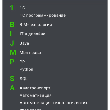
1
1С
1С программирование
B
BIM-технологии
I
IT в дизайне
J
Java
M
mba право
P
PR
Python
S
SQL
А
Авиатранспорт
Автоматизация
Автоматизация технологических