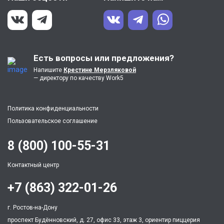
Банковское право
Банкротство
Безналичные расчеты
Безопасность жизнедеятельности
Есть вопросы или предложения?
Безработица
Напишите
Крестине Мерзляковой
— директору по качеству Work5
Беспроводные сети
БЖД
Политика конфиденциальности
БЖД (ОБЖ)
Пользовательское соглашение
Библиография
Библиотековедение
8 (800) 100-55-31
библиотечное дело
Контактный центр
Бизнес планирование
+7 (863) 322-01-26
Бизнес-план
Бизнес-планирование
г. Ростов-на-Дону
Биогеография
проспект Будённовский, д. 27, офис 33, этаж 3, ориентир пиццерия