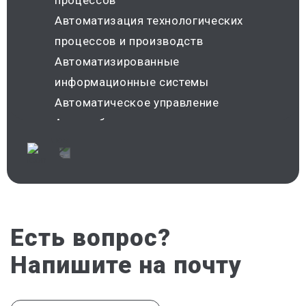
процессов
Автоматизация технологических
процессов и производств
Автоматизированные
информационные системы
Автоматическое управление
Автомобили и тракторы
Автомобильное хозяйство
Автотранспорт
аграрное право
Агрономия
Адаптивная физическая культура
Есть вопрос?
Адвокатура
Напишите на почту
Административная деятельность
полиции