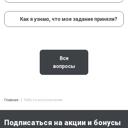
Анатомия
Английский
Анестезиология и реаниматология
Как я узнаю, что мое задание приняли?
Анимация
Антенны
Антикризисное управление
Античная философия
Все
Антропология
вопросы
Арабский
Арбитражный процесс
Археология
Архивоведение
Главная
Работа исполнителем
Архитектура
Архитектура гражданских и
промышленных зданий
Подписаться на акции и бонусы