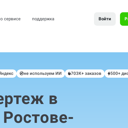
Войти
Р
о сервисе
поддержка
 Яндекс
не используем ИИ
703К+ заказов
500+ ди
ертеж в
 Ростове-