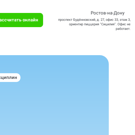
Ростов-на-Дону
ассчитать онлайн
проспект Будённовский, д. 27, офис 33, этаж 3,
ориентир пиццерия "Сицилия". Офис не
работает.
сциплин