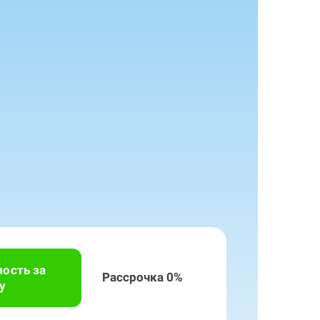
мость за
Рассрочка 0%
у