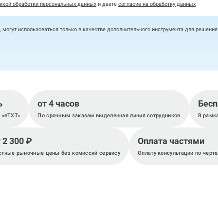
икой обработки персональных данных
и даете
согласие на обработку данных
, могут использоваться только в качестве дополнительного инструмента для решени
ь
от 4 часов
Бесп
, «eTXT»
По срочным заказам выделенная линия сотрудников
В рамк
 2 300 ₽
Оплата частями
стные рыночные цены без комиссий сервису
Оплату консультации по черт