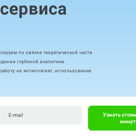
 сервиса
тируем по связке теоретической части
едении глубокой аналитики
аботу на антиплагиат, использование
Узнать стои
минут