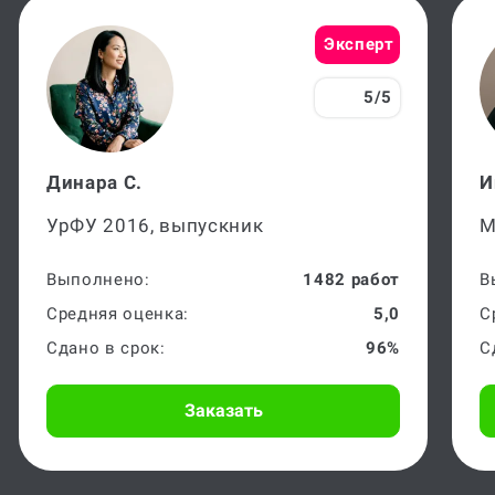
Эксперт
5/5
Динара С.
И
УрФУ 2016, выпускник
М
Выполнено:
1482 работ
В
Средняя оценка:
5,0
С
Сдано в срок:
96%
С
Заказать