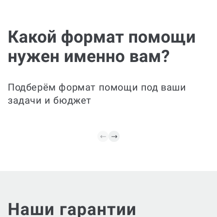
Все этапы
включены
Фина
От структуры и
Какой формат помощи
прав
содержания до
окончательного
нужен именно вам?
оформления документа в
Ваш дне
соответствии с
сдаче, 
требованиями ВУЗа. Мы
стиль и
подготовим итоговый
Подклю
Подберём формат помощи под ваши
дневник с выводами и
доработ
задачи и бюджет
рекомендациями.
отличны
Наши гарантии