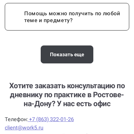
Помощь можно получить по любой
теме и предмету?
Помощь с услугой Дневник по
практике нужна срочно
Показать еще
(консультация по Дневнику по
практике)?
Хотите заказать консультацию по
дневнику по практике в Ростове-
Можно ли вернуть деньги?
на-Дону? У нас есть офис
Телефон:
+7 (863) 322-01-26
Как работает гарантия?
client@work5.ru