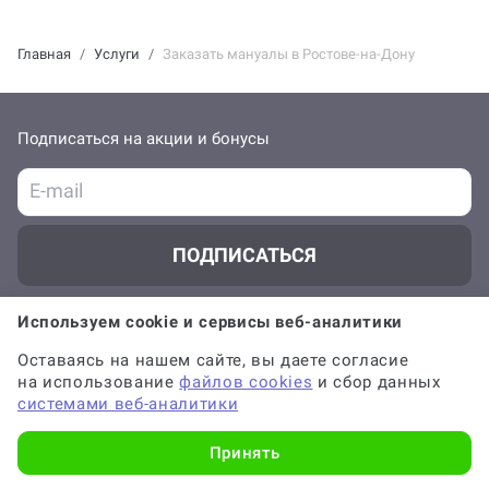
Главная
Услуги
Заказать мануалы в Ростове-на-Дону
Подписаться на акции и бонусы
ПОДПИСАТЬСЯ
Отправляя форму, вы соглашаетесь с
офертой
,
политикой обработки
Используем cookie и сервисы веб-аналитики
персональных данных
и даёте
согласие на обработку данных
Оставаясь на нашем сайте, вы даете согласие
на использование
файлов cookies
и сбор данных
О Work5
системами веб-аналитики
Принять
Клиентам