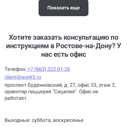
А комиссию платить нужно?
Показать еще
Помощь можно получить по любой
теме и предмету?
Хотите заказать консультацию по
инструкциям в Ростове-на-Дону? У
нас есть офис
Помощь с услугой Инструкции
(мануалы) нужна срочно
Телефон:
+7 (863) 322-01-26
(консультация по инструкциям
client@work5.ru
(мануалам))?
проспект Будённовский, д. 27, офис 33, этаж 3,
ориентир пиццерия "Сицилия". Офис не
работает.
Почему выгодно заказать
консультацию по инструкциям
(мануалам) на Work5?
Выходные: суббота, воскресенье