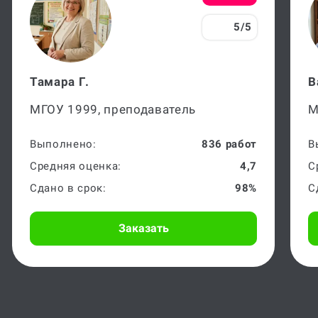
5/5
Тамара Г.
В
МГОУ 1999, преподаватель
М
Выполнено:
836 работ
В
Средняя оценка:
4,7
С
Сдано в срок:
98%
С
Заказать