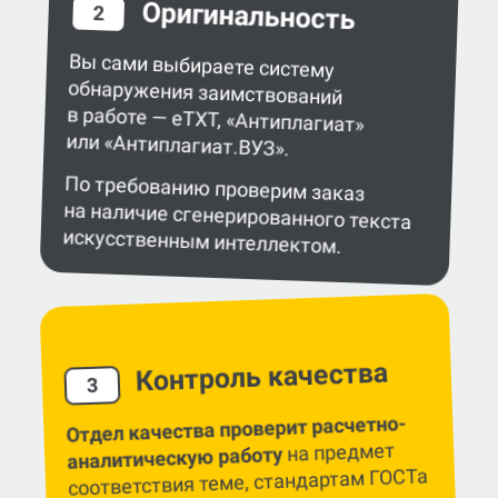
Вы сами выбираете систему
обнаружения заимствований
в работе — eTXT, «Антиплагиат»
или «Антиплагиат.ВУЗ».
По требованию проверим заказ
на наличие сгенерированного текста
искусственным интеллектом.
Контроль качества
3
Отдел качества проверит расчетно-
на предмет
аналитическую работу
соответствия теме, стандартам ГОСТа
и методическим указаниям.