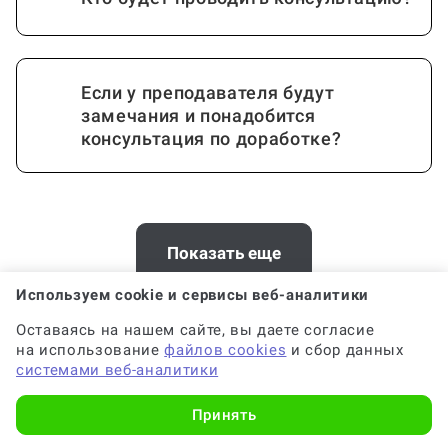
Если у преподавателя будут
замечания и понадобится
консультация по доработке?
Стоимость консультации зависит от
объема РГР?
Показать еще
Используем cookie и сервисы веб-аналитики
Требования к консультации по РГР,
Хотите заказать консультацию по
Оставаясь на нашем сайте, вы даете согласие
которые я укажу, будут соблюдены?
на использование
файлов cookies
и сбор данных
расчетно-аналитической работе в
системами веб-аналитики
Ростове-на-Дону? У нас есть офис
Принять
Когда и как нужно оплачивать
Телефон:
+7 (863) 322-01-26