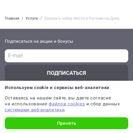
Главная
Услуги
Заказать набор текста в Ростове-на-Дону
Подписаться на акции и бонусы
ПОДПИСАТЬСЯ
Используем cookie и сервисы веб-аналитики
Отправляя форму, вы соглашаетесь с
офертой
,
политикой обработки
персональных данных
и даёте
согласие на обработку данных
Оставаясь на нашем сайте, вы даете согласие
на использование
файлов cookies
и сбор данных
О Work5
системами веб-аналитики
Принять
Клиентам